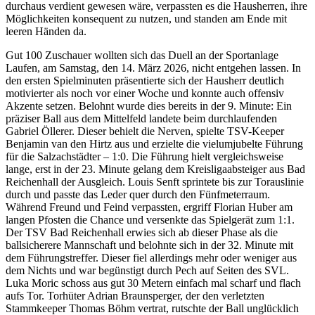
durchaus verdient gewesen wäre, verpassten es die Hausherren, ihre
Möglichkeiten konsequent zu nutzen, und standen am Ende mit
leeren Händen da.
​Gut 100 Zuschauer wollten sich das Duell an der Sportanlage
Laufen, am Samstag, den 14. März 2026, nicht entgehen lassen. In
den ersten Spielminuten präsentierte sich der Hausherr deutlich
motivierter als noch vor einer Woche und konnte auch offensiv
Akzente setzen. Belohnt wurde dies bereits in der 9. Minute: Ein
präziser Ball aus dem Mittelfeld landete beim durchlaufenden
Gabriel Öllerer. Dieser behielt die Nerven, spielte TSV-Keeper
Benjamin van den Hirtz aus und erzielte die vielumjubelte Führung
für die Salzachstädter – 1:0. ​Die Führung hielt vergleichsweise
lange, erst in der 23. Minute gelang dem Kreisligaabsteiger aus Bad
Reichenhall der Ausgleich. Louis Senft sprintete bis zur Torauslinie
durch und passte das Leder quer durch den Fünfmeterraum.
Während Freund und Feind verpassten, ergriff Florian Huber am
langen Pfosten die Chance und versenkte das Spielgerät zum 1:1.
Der TSV Bad Reichenhall erwies sich ab dieser Phase als die
ballsicherere Mannschaft und belohnte sich in der 32. Minute mit
dem Führungstreffer. Dieser fiel allerdings mehr oder weniger aus
dem Nichts und war begünstigt durch Pech auf Seiten des SVL.
Luka Moric schoss aus gut 30 Metern einfach mal scharf und flach
aufs Tor. Torhüter Adrian Braunsperger, der den verletzten
Stammkeeper Thomas Böhm vertrat, rutschte der Ball unglücklich