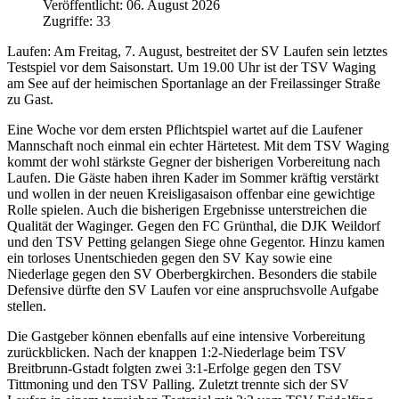
Veröffentlicht: 06. August 2026
Zugriffe: 33
Laufen: Am Freitag, 7. August, bestreitet der SV Laufen sein letztes
Testspiel vor dem Saisonstart. Um 19.00 Uhr ist der TSV Waging
am See auf der heimischen Sportanlage an der Freilassinger Straße
zu Gast.
Eine Woche vor dem ersten Pflichtspiel wartet auf die Laufener
Mannschaft noch einmal ein echter Härtetest. Mit dem TSV Waging
kommt der wohl stärkste Gegner der bisherigen Vorbereitung nach
Laufen. Die Gäste haben ihren Kader im Sommer kräftig verstärkt
und wollen in der neuen Kreisligasaison offenbar eine gewichtige
Rolle spielen. Auch die bisherigen Ergebnisse unterstreichen die
Qualität der Waginger. Gegen den FC Grünthal, die DJK Weildorf
und den TSV Petting gelangen Siege ohne Gegentor. Hinzu kamen
ein torloses Unentschieden gegen den SV Kay sowie eine
Niederlage gegen den SV Oberbergkirchen. Besonders die stabile
Defensive dürfte den SV Laufen vor eine anspruchsvolle Aufgabe
stellen.
Die Gastgeber können ebenfalls auf eine intensive Vorbereitung
zurückblicken. Nach der knappen 1:2-Niederlage beim TSV
Breitbrunn-Gstadt folgten zwei 3:1-Erfolge gegen den TSV
Tittmoning und den TSV Palling. Zuletzt trennte sich der SV