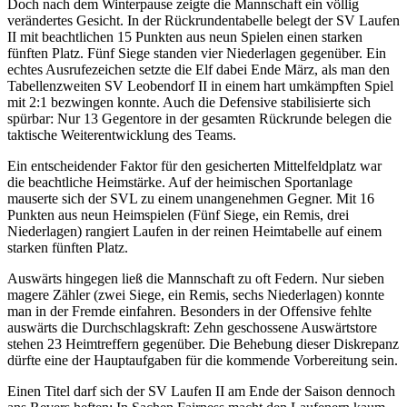
Doch nach dem Winterpause zeigte die Mannschaft ein völlig
verändertes Gesicht. In der Rückrundentabelle belegt der SV Laufen
II mit beachtlichen 15 Punkten aus neun Spielen einen starken
fünften Platz. Fünf Siege standen vier Niederlagen gegenüber. Ein
echtes Ausrufezeichen setzte die Elf dabei Ende März, als man den
Tabellenzweiten SV Leobendorf II in einem hart umkämpften Spiel
mit 2:1 bezwingen konnte. Auch die Defensive stabilisierte sich
spürbar: Nur 13 Gegentore in der gesamten Rückrunde belegen die
taktische Weiterentwicklung des Teams.
Ein entscheidender Faktor für den gesicherten Mittelfeldplatz war
die beachtliche Heimstärke. Auf der heimischen Sportanlage
mauserte sich der SVL zu einem unangenehmen Gegner. Mit 16
Punkten aus neun Heimspielen (Fünf Siege, ein Remis, drei
Niederlagen) rangiert Laufen in der reinen Heimtabelle auf einem
starken fünften Platz.
Auswärts hingegen ließ die Mannschaft zu oft Federn. Nur sieben
magere Zähler (zwei Siege, ein Remis, sechs Niederlagen) konnte
man in der Fremde einfahren. Besonders in der Offensive fehlte
auswärts die Durchschlagskraft: Zehn geschossene Auswärtstore
stehen 23 Heimtreffern gegenüber. Die Behebung dieser Diskrepanz
dürfte eine der Hauptaufgaben für die kommende Vorbereitung sein.
Einen Titel darf sich der SV Laufen II am Ende der Saison dennoch