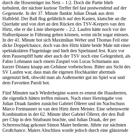
durch die Hosenträger ins Netz – 1:2. ​Doch die Partie blieb
turbulent, der nächste kuriose Treffer fiel fast postwendend auf der
Gegenseite. In der 37. Minute flankte Julian Draak aus dem
Halbfeld. Der Ball flog gefährlich auf den Kasten, klatschte an die
Querlatte und von dort an den Rücken des TSV-Keepers van den
Hirtz, ehe er die Linie überquerte – 2:2. Laufen hätte noch vor der
Halbzeitpause in Führung gehen können, wenn nicht sogar müssen.
In der 41. Minute bot sich Maximilian Weber und Thomas Feil eine
dicke Doppelchance, doch van den Hirtz klärte beide Male mit einer
spektakulären Flugeinlage und hielt den Spielstand fest. Kurz vor
dem Pausenpfiff hatte aber auch der TSV noch eine Gelegenheit, als
Fabio Lehmann nach einem Zuspiel von Lucas Schumann aus
kurzer Distanz knapp am Gehäuse vorbeischoss. Bitter aus Sicht des
SV Laufen war, dass man die eigenen Hochkaräter abermals
ungenutzt ließ, obwohl man als Außenseiter gut im Spiel war und
dem Favoriten Paroli bot.
​Fünf Minuten nach Wiederbeginn waren es erneut die Hausherren,
die eigentlich hätten treffen müssen. Nach einer Hereingabe von
Julian Draak fanden zunächst Gabriel Öllerer und im Nachschuss
Marco Freimanner in van den Hirtz ihren Meister. Eine sehenswerte
Kombination in der 62. Minute über Gabriel Öllerer, der den Ball
per Chip in den Strafraum brachte, und Julian Draak, der per
Scherenschlag gekonnt Simon Maier bediente, führte zur nächsten
Großchance. Maiers Abschluss wurde jedoch durch eine glänzende