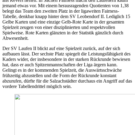
ans Revers heften: In Sachen Fairness macht den Laufenern kaum
jemand etwas vor. Mit einem herausragenden Quotienten von 1,38
belegt das Team den zweiten Platz in der ligaweiten Fairness-
Tabelle, denkbar knapp hinter dem SV Leobendorf II. Lediglich 15
Gelbe Karten und eine einzige Gelb-Rote Karte in der gesamten
Spielzeit zeugen von einer disziplinierten und respektvollen
Spielweise. Rote Karten glänzten in der Statistik gänzlich durch
Abwesenheit.
Der SV Laufen II blickt auf eine Spielzeit zurück, auf der sich
aufbauen lässt. Der sechste Platz spiegelt die Leistungsfähigkeit des
Kaders wider, der insbesondere in der starken Rückrunde bewiesen
hat, dass er auch Spitzenmannschaften der Liga ärgern kann.
Gelingt es in der kommenden Spielzeit, die Auswärtsschwäche
frühzeitig abzustellen und die Form der Rückrunde konstant
abzurufen, dürfte für die Salzachstädter durchaus ein Angriff auf das
vordere Tabellendrittel möglich sein.