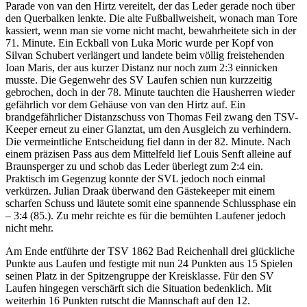
Parade von van den Hirtz vereitelt, der das Leder gerade noch über
den Querbalken lenkte. Die alte Fußballweisheit, wonach man Tore
kassiert, wenn man sie vorne nicht macht, bewahrheitete sich in der
71. Minute. Ein Eckball von Luka Moric wurde per Kopf von
Silvan Schubert verlängert und landete beim völlig freistehenden
Ioan Maris, der aus kurzer Distanz nur noch zum 2:3 einnicken
musste. ​Die Gegenwehr des SV Laufen schien nun kurzzeitig
gebrochen, doch in der 78. Minute tauchten die Hausherren wieder
gefährlich vor dem Gehäuse von van den Hirtz auf. Ein
brandgefährlicher Distanzschuss von Thomas Feil zwang den TSV-
Keeper erneut zu einer Glanztat, um den Ausgleich zu verhindern.
Die vermeintliche Entscheidung fiel dann in der 82. Minute. Nach
einem präzisen Pass aus dem Mittelfeld lief Louis Senft alleine auf
Braunsperger zu und schob das Leder überlegt zum 2:4 ein.
Praktisch im Gegenzug konnte der SVL jedoch noch einmal
verkürzen. Julian Draak überwand den Gästekeeper mit einem
scharfen Schuss und läutete somit eine spannende Schlussphase ein
– 3:4 (85.). Zu mehr reichte es für die bemühten Laufener jedoch
nicht mehr.
​Am Ende entführte der TSV 1862 Bad Reichenhall drei glückliche
Punkte aus Laufen und festigte mit nun 24 Punkten aus 15 Spielen
seinen Platz in der Spitzengruppe der Kreisklasse. Für den SV
Laufen hingegen verschärft sich die Situation bedenklich. Mit
weiterhin 16 Punkten rutscht die Mannschaft auf den 12.